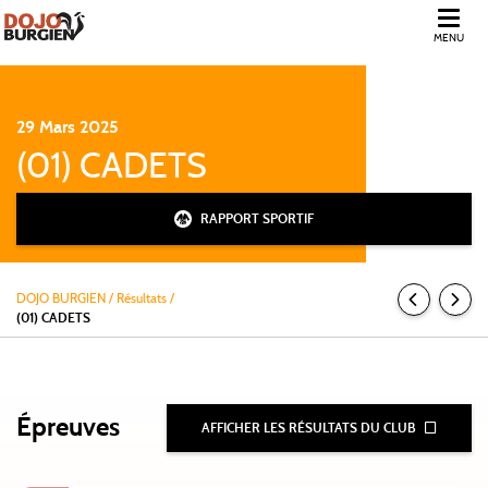
MENU
29
Mars
2025
(01) CADETS
RAPPORT SPORTIF
DOJO BURGIEN
/
Résultats /
(01) CADETS
Épreuves
AFFICHER LES RÉSULTATS DU CLUB